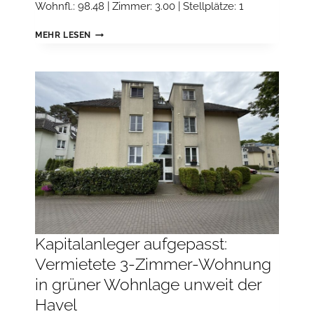
Wohnfl.: 98.48 | Zimmer: 3.00 | Stellplätze: 1
NATURNAH
MEHR LESEN
WOHNEN,
LANGFRISTIG
PROFITIEREN
–
ATTRAKTIVE
KAPITALANLAGE
MIT
STELLPLATZ
Kapitalanleger aufgepasst:
Vermietete 3-Zimmer-Wohnung
in grüner Wohnlage unweit der
Havel