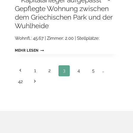
***Kapitalanleger aufgepasst***-
Gepflegte Wohnung zwischen
dem Griechischen Park und der
Wuhlheide
Wohnfl.: 45.67 | Zimmer: 2.00 | Stellplätze:
***KAPITALANLEGER
MEHR LESEN
AUFGEPASST***-
GEPFLEGTE
WOHNUNG
Seitennavigation
Previous
1
2
3
4
5
…
ZWISCHEN
DEM
Page
Next
42
GRIECHISCHEN
Page
PARK
UND
DER
WUHLHEIDE