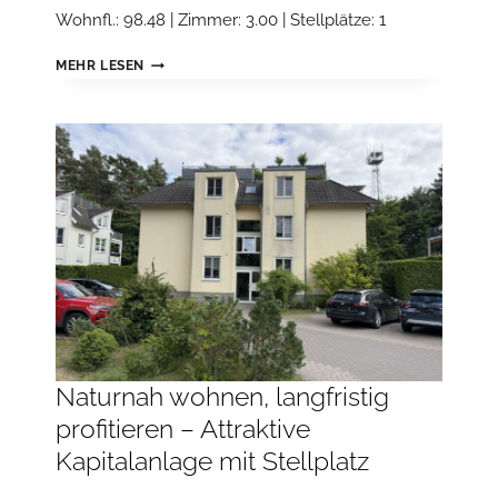
Wohnfl.: 98.48 | Zimmer: 3.00 | Stellplätze: 1
NATURNAH
MEHR LESEN
WOHNEN,
LANGFRISTIG
PROFITIEREN
–
ATTRAKTIVE
KAPITALANLAGE
MIT
STELLPLATZ
Naturnah wohnen, langfristig
profitieren – Attraktive
Kapitalanlage mit Stellplatz