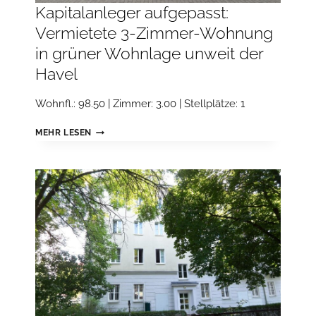
Kapitalanleger aufgepasst:
Vermietete 3-Zimmer-Wohnung
in grüner Wohnlage unweit der
Havel
Wohnfl.: 98.50 | Zimmer: 3.00 | Stellplätze: 1
KAPITALANLEGER
MEHR LESEN
AUFGEPASST:
VERMIETETE
3-
ZIMMER-
WOHNUNG
IN
GRÜNER
WOHNLAGE
UNWEIT
DER
HAVEL