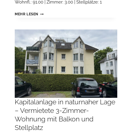
Wohnfl.: 91.00 | Zimmer: 3.00 | Stellplätze: 1
VERMIETETE
MEHR LESEN
DACHGESCHOSSWOHNUNG
MIT
SÜDWEST-
BALKON,
GROSSER D
ACHTERRASSE U
ND S
TELLPLATZ
Kapitalanlage in naturnaher Lage
– Vermietete 3-Zimmer-
Wohnung mit Balkon und
Stellplatz