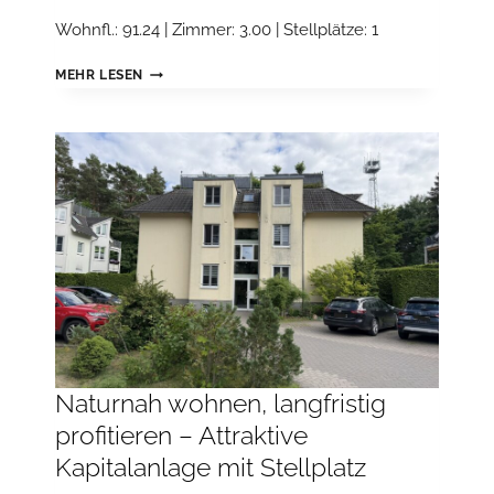
Wohnfl.: 91.24 | Zimmer: 3.00 | Stellplätze: 1
KAPITALANLAGE
MEHR LESEN
IN
NATURNAHER
LAGE
–
VERMIETETE
3-
ZIMMER-
WOHNUNG
MIT
BALKON
UND
STELLPLATZ
Naturnah wohnen, langfristig
profitieren – Attraktive
Kapitalanlage mit Stellplatz