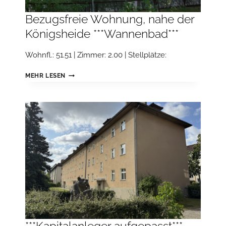
Bezugsfreie Wohnung, nahe der
Königsheide ***Wannenbad***
Wohnfl.: 51.51 | Zimmer: 2.00 | Stellplätze:
BEZUGSFREIE
MEHR LESEN
WOHNUNG,
NAHE
DER
KÖNIGSHEIDE
***WANNENBAD***