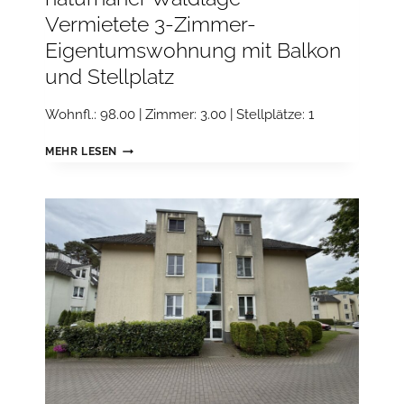
Vermietete 3-Zimmer-
Eigentumswohnung mit Balkon
und Stellplatz
Wohnfl.: 98.00 | Zimmer: 3.00 | Stellplätze: 1
ATTRAKTIVE
MEHR LESEN
KAPITALANLAGE
IN
NATURNAHER
WALDLAGE
–
VERMIETETE
3-
ZIMMER-
EIGENTUMSWOHNUNG
MIT
BALKON
UND
STELLPLATZ