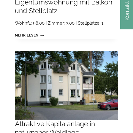
Eigentumswohnung mit Balkon
Kontakt
und Stellplatz
Wohnfl.: 98.00 | Zimmer: 3.00 | Stellplätze: 1
ATTRAKTIVE
MEHR LESEN
KAPITALANLAGE
IN
NATURNAHER
WALDLAGE
–
VERMIETETE
3-
ZIMMER-
EIGENTUMSWOHNUNG
MIT
BALKON
UND
STELLPLATZ
Attraktive Kapitalanlage in
naturnaher Waldlage –