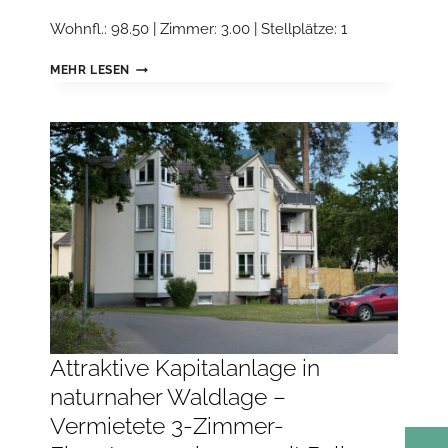
Wohnfl.: 98.50 | Zimmer: 3.00 | Stellplätze: 1
KAPITALANLEGER
MEHR LESEN
AUFGEPASST:
VERMIETETE
3-
ZIMMER-
WOHNUNG
IN
GRÜNER
WOHNLAGE
UNWEIT
DER
HAVEL
Attraktive Kapitalanlage in
naturnaher Waldlage –
Vermietete 3-Zimmer-