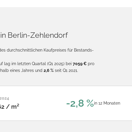
in Berlin-Zehlendorf
des durchschnittlichen Kaufpreises für Bestands-
f lag im letzten Quartal (Q1 2025) bei
7059 €
pro
rhalb eines Jahres und
2,6 %
seit Q1 2021.
 2024
-2,8 %
in 12 Monaten
62 / m²