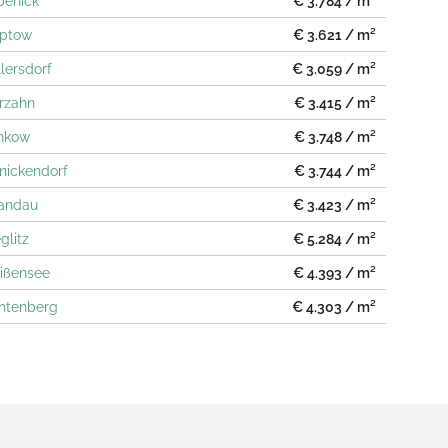
penick
€ 3.784 / m²
eptow
€ 3.621 / m²
llersdorf
€ 3.059 / m²
rzahn
€ 3.415 / m²
ankow
€ 3.748 / m²
inickendorf
€ 3.744 / m²
pandau
€ 3.423 / m²
glitz
€ 5.284 / m²
eißensee
€ 4.393 / m²
chtenberg
€ 4.303 / m²