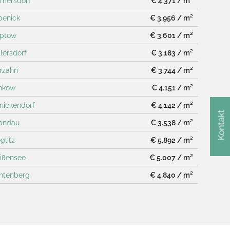
lmersdorf
€ 4.371 / m²
penick
€ 3.956 / m²
eptow
€ 3.601 / m²
llersdorf
€ 3.183 / m²
rzahn
€ 3.744 / m²
ankow
€ 4.151 / m²
inickendorf
€ 4.142 / m²
Kontakt
pandau
€ 3.538 / m²
glitz
€ 5.892 / m²
eißensee
€ 5.007 / m²
chtenberg
€ 4.840 / m²