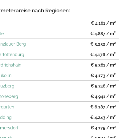
meterpreise nach Regionen:
€ 4.181 / m²
te
€ 4.887 / m²
enzlauer Berg
€ 5.252 / m²
arlottenburg
€ 4.176 / m²
edrichshain
€ 5.381 / m²
ukölln
€ 4.173 / m²
euzberg
€ 5.748 / m²
chöneberg
€ 4.941 / m²
ergarten
€ 6.187 / m²
edding
€ 4.243 / m²
lmersdorf
€ 4.175 / m²