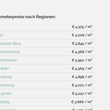
meterpreise nach Regionen:
€ 4.375 / m²
te
€ 4.208 / m²
enzlauer Berg
€ 5.845 / m²
arlottenburg
€ 4.368 / m²
edrichshain
€ 5.950 / m²
ukölln
€ 4.369 / m²
euzberg
€ 4.898 / m²
chöneberg
€ 4.270 / m²
ergarten
€ 5.227 / m²
edding
€ 3.666 / m²