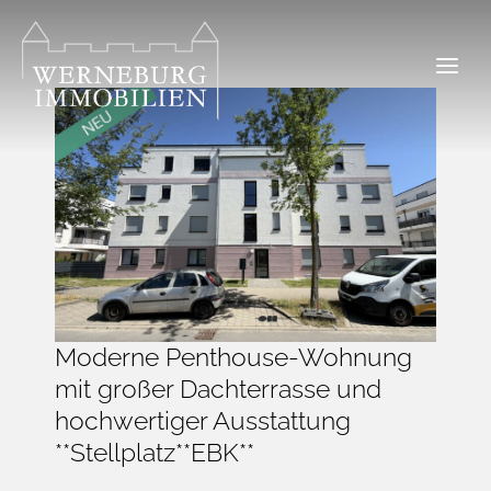
Zum
Inhalt
springen
Moderne Penthouse-Wohnung
mit großer Dachterrasse und
hochwertiger Ausstattung
**Stellplatz**EBK**