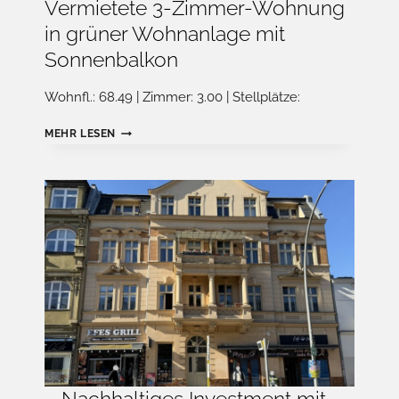
Vermietete 3-Zimmer-Wohnung
in grüner Wohnanlage mit
Sonnenbalkon
Wohnfl.: 68.49 | Zimmer: 3.00 | Stellplätze:
KAPITALANLEGER
MEHR LESEN
AUFGEPASST
–
VERMIETETE
3-
ZIMMER-
WOHNUNG
IN
GRÜNER
WOHNANLAGE
MIT
SONNENBALKON