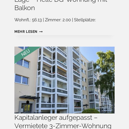
Balkon
Wohnfl.: 56.13 | Zimmer: 2.00 | Stellplätze:
ATTRAKTIVE
MEHR LESEN
KAPITALANLAGE
IN
GRÜNER
LAGE
–
HELLE
DG-
WOHNUNG
MIT
BALKON
Kapitalanleger aufgepasst –
Vermietete 3-Zimmer-Wohnung