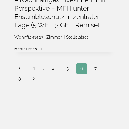
– Nachhaltiges Investment mit
Perspektive – MFH unter
Ensembleschutz in zentraler
Lage (5 WE + 3 GE + Remise)
Wohnfl.: 414.13 | Zimmer: | Stellplätze:
–
MEHR LESEN
NACHHALTIGES
INVESTMENT
MIT
Seitennavigation
Previous
1
…
4
5
6
7
PERSPEKTIVE
–
Page
Next
8
MFH
Page
UNTER
ENSEMBLESCHUTZ
IN
ZENTRALER
LAGE
(5
WE
+