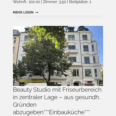
Wohnfl.: 102.00 | Zimmer: 3.50 | Stellplätze: 1
MODERNE
MEHR LESEN
PENTHOUSE-
WOHNUNG
MIT
GROSSER D
ACHTERRASSE U
ND H
OCHWERTIGER
AUSSTATTUNG *
*STELLPLATZ**EBK**
Beauty Studio mit Friseurbereich
in zentraler Lage – aus gesundh.
Gründen
abzugeben***Einbauküche***