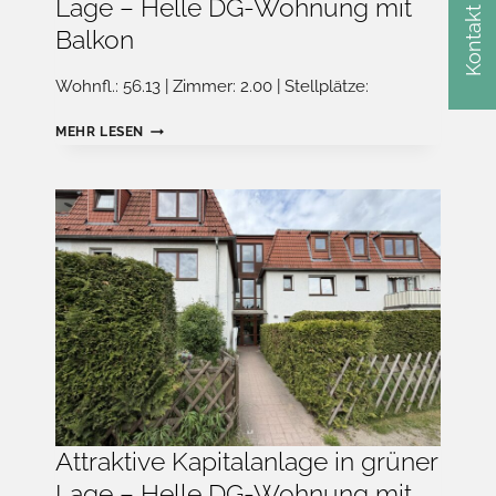
Lage – Helle DG-Wohnung mit
Kontakt
Balkon
Wohnfl.: 56.13 | Zimmer: 2.00 | Stellplätze:
ATTRAKTIVE
MEHR LESEN
KAPITALANLAGE
IN
GRÜNER
LAGE
–
HELLE
DG-
WOHNUNG
MIT
BALKON
Attraktive Kapitalanlage in grüner
Lage – Helle DG-Wohnung mit