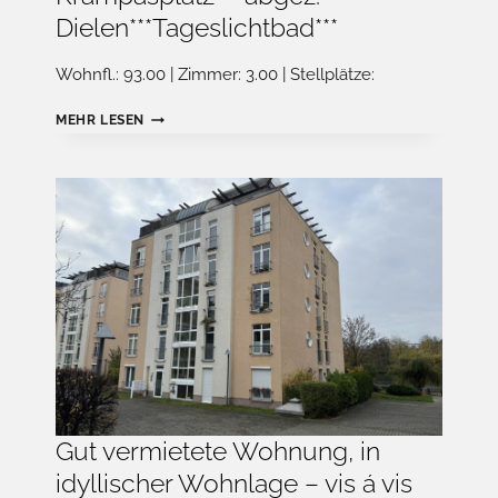
Dielen***Tageslichtbad***
Wohnfl.: 93.00 | Zimmer: 3.00 | Stellplätze:
VERMIETETE
MEHR LESEN
ALTBAUWOHNUNG
MIT
BALKON,
UNWEIT
VOM
KRAMPASPLATZ
***ABGEZ.
DIELEN***TAGESLICHTBAD***
Gut vermietete Wohnung, in
idyllischer Wohnlage – vis á vis