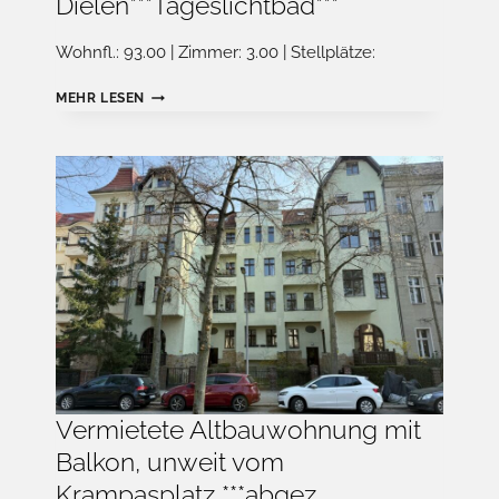
Dielen***Tageslichtbad***
Wohnfl.: 93.00 | Zimmer: 3.00 | Stellplätze:
VERMIETETE
MEHR LESEN
ALTBAUWOHNUNG
MIT
BALKON,
UNWEIT
VOM
KRAMPASPLATZ
***ABGEZ.
DIELEN***TAGESLICHTBAD***
Vermietete Altbauwohnung mit
Balkon, unweit vom
Krampasplatz ***abgez.