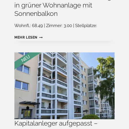
in grüner Wohnanlage mit
Sonnenbalkon
Wohnfl.: 68.49 | Zimmer: 3.00 | Stellplätze:
KAPITALANLEGER
MEHR LESEN
AUFGEPASST
–
VERMIETETE
3-
ZIMMER-
WOHNUNG
IN
GRÜNER
WOHNANLAGE
MIT
SONNENBALKON
Kapitalanleger aufgepasst –