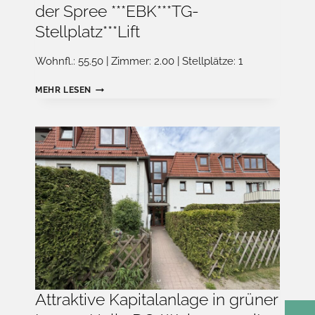
der Spree ***EBK***TG-
Stellplatz***Lift
Wohnfl.: 55.50 | Zimmer: 2.00 | Stellplätze: 1
GUT
MEHR LESEN
VERMIETETE
WOHNUNG,
IN
IDYLLISCHER
WOHNLAGE
–
VIS
Á
VIS
DER
SPREE
***EBK***TG-
STELLPLATZ***LIFT
Attraktive Kapitalanlage in grüner