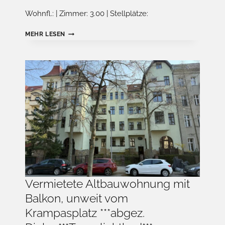
Wohnfl.: | Zimmer: 3.00 | Stellplätze:
BEAUTY
MEHR LESEN
STUDIO
MIT
FRISEURBEREICH
IN
ZENTRALER
LAGE
–
AUS
GESUNDH.
GRÜNDEN
ABZUGEBEN***EINBAUKÜCHE***
Vermietete Altbauwohnung mit
Balkon, unweit vom
Krampasplatz ***abgez.