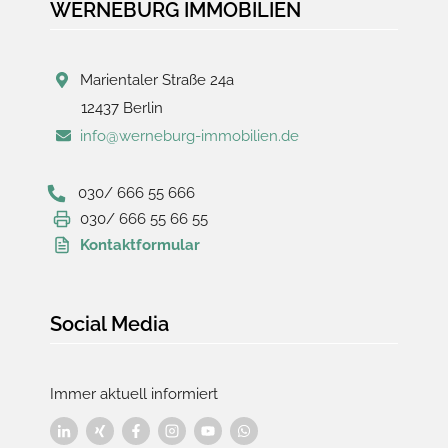
WERNEBURG IMMOBILIEN
3
GE
+
Marientaler Straße 24a
REMISE)
12437 Berlin
info@werneburg-immobilien.de
030/ 666 55 666
030/ 666 55 66 55
Kontaktformular
Social Media
Immer aktuell informiert