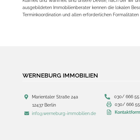
Klarheit und Wahrheit sind unsere Devise, nach der wir u
ausgebildeten Immobilienberater kennen die lokalen Beso
Terminkoordination und allen erforderlichen Formalitäten
WERNEBURG IMMOBILIEN
030/ 666 55
Marientaler Straße 24a
030/ 666 55
12437 Berlin
Kontaktform
info@werneburg-immobilien.de