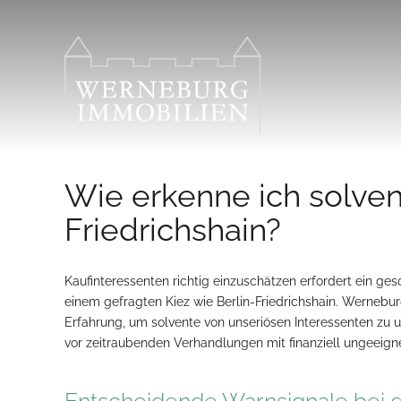
Zum
Inhalt
springen
Wie erkenne ich solvent
Friedrichshain?
Kaufinteressenten richtig einzuschätzen erfordert ein ges
einem gefragten Kiez wie Berlin-Friedrichshain. Wernebu
Erfahrung, um solvente von unseriösen Interessenten zu 
vor zeitraubenden Verhandlungen mit finanziell ungeeign
Entscheidende Warnsignale bei 