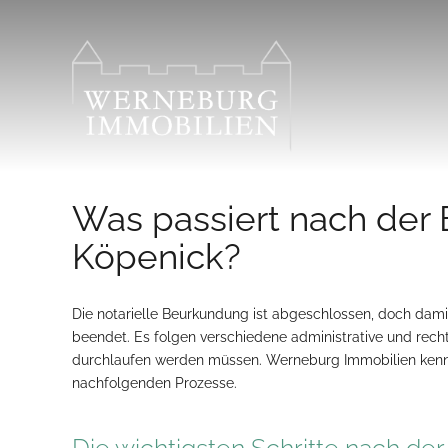
Zum
Inhalt
springen
Was passiert nach der 
Köpenick?
Die notarielle Beurkundung ist abgeschlossen, doch damit
beendet. Es folgen verschiedene administrative und recht
durchlaufen werden müssen. Werneburg Immobilien kennt d
nachfolgenden Prozesse.
Die wichtigsten Schritte nach d