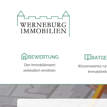
Zum
Inhalt
springen
BEWERTUNG
RATGE
Den Immobilienwert
Wissenswertes ru
verbindlich ermitteln.
Immobilienk