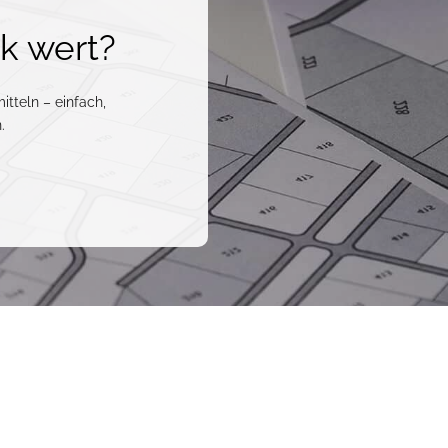
ck wert?
itteln – einfach,
.