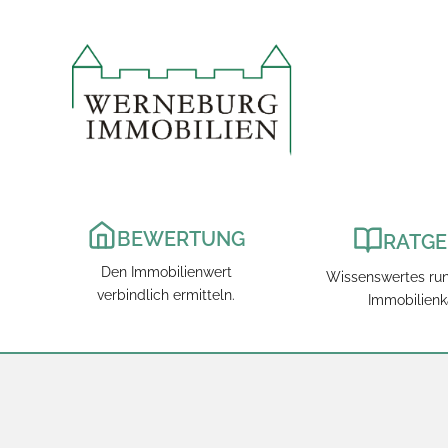
Zum
Inhalt
springen
BEWERTUNG
RATGE
Den Immobilienwert
Wissenswertes ru
verbindlich ermitteln.
Immobilienk