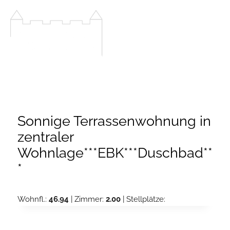
Zum
Inhalt
springen
Sonnige Terrassenwohnung in
zentraler
Wohnlage***EBK***Duschbad**
*
Wohnfl.:
46.94
| Zimmer:
2.00
| Stellplätze: