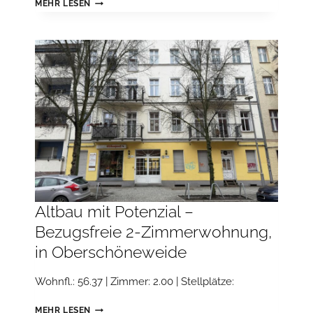
ZWEIFAMILIENHAUS
MEHR LESEN
AUF
GROSSEM G
RUNDSTÜCK M
IT N
EBENGELASS U
ND G
ROSSER GA
RAGE
Altbau mit Potenzial –
Bezugsfreie 2-Zimmerwohnung,
in Oberschöneweide
Wohnfl.: 56.37 | Zimmer: 2.00 | Stellplätze:
ALTBAU
MEHR LESEN