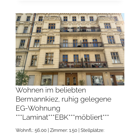
WOHNUNG
IN
ZENTRALER
LAGE
***BALKON***WANNENBAD***
Wohnen im beliebten
Bermannkiez, ruhig gelegene
EG-Wohnung
***Laminat***EBK***möbliert***
Wohnfl.: 56.00 | Zimmer: 1.50 | Stellplätze: