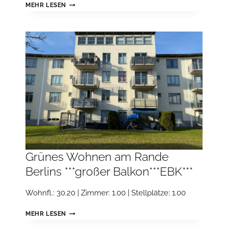
WOHNEN
MEHR LESEN
IM
BELIEBTEN
BERMANNKIEZ,
RUHIG
GELEGENE
EG-
WOHNUNG
***LAMINAT***EBK***MÖBLIERT***
Grünes Wohnen am Rande
Berlins ***großer Balkon***EBK***
Wohnfl.: 30.20 | Zimmer: 1.00 | Stellplätze: 1.00
GRÜNES
MEHR LESEN
WOHNEN