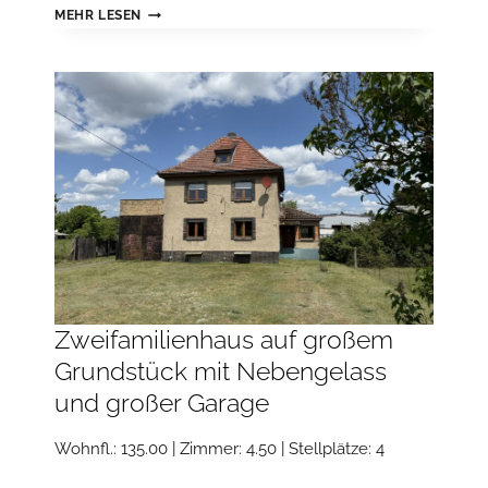
„PROVISIONSFREI
MEHR LESEN
FÜR
DEN
KÄUFER“
VERMIETETE
WOHNUNG
IN
CITY-
LAGE,
UNWEIT
DEM
VOLKSPARK
AM
WEINBERG
Zweifamilienhaus auf großem
Grundstück mit Nebengelass
und großer Garage
Wohnfl.: 135.00 | Zimmer: 4.50 | Stellplätze: 4