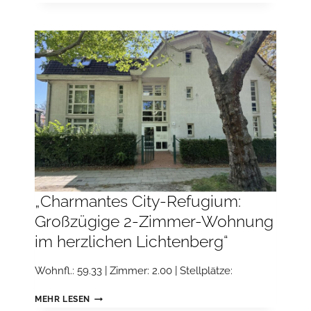
VEREINBARUNG
BEZUGSFR.“
–
CITYWHG.
ZWISCHEN
MICHAELKIRCHPLATZ
UND
MORITZPLATZ
*SONNENTERRASSE*
„Charmantes City-Refugium:
Großzügige 2-Zimmer-Wohnung
im herzlichen Lichtenberg“
Wohnfl.: 59.33 | Zimmer: 2.00 | Stellplätze:
„CHARMANTES
MEHR LESEN
CITY-