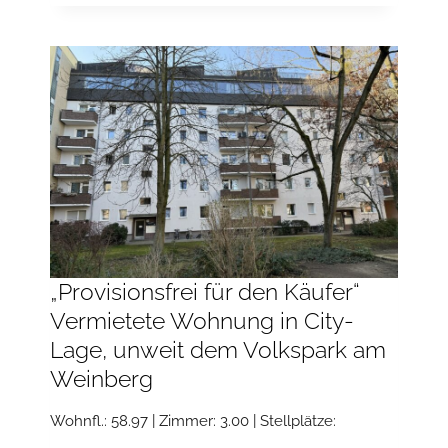
AUF
ZWEI
EBENEN–
EXKLUSIVE
MAISONETTE
MIT
KAMIN
UND
2
BALKONE
*2
BÄDER*HOCHW.
EBK*STELLPLATZ*
„Provisionsfrei für den Käufer“
Vermietete Wohnung in City-
Lage, unweit dem Volkspark am
Weinberg
Wohnfl.: 58.97 | Zimmer: 3.00 | Stellplätze: