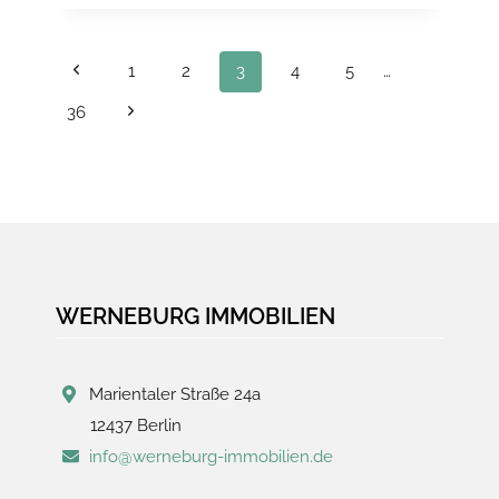
MIT
POTENZIAL
–
Seitennavigation
Previous
1
2
3
4
5
…
BEZUGSFREIE
2-
Page
Next
36
ZIMMERWOHNUNG,
Page
IN
OBERSCHÖNEWEIDE
WERNEBURG IMMOBILIEN
Marientaler Straße 24a
12437 Berlin
info@werneburg-immobilien.de