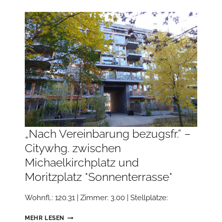
AM
RANDE
BERLINS
***GROSSER B
ALKON***EBK***
„Nach Vereinbarung bezugsfr.“ –
Citywhg. zwischen
Michaelkirchplatz und
Moritzplatz *Sonnenterrasse*
Wohnfl.: 120.31 | Zimmer: 3.00 | Stellplätze:
„NACH
MEHR LESEN