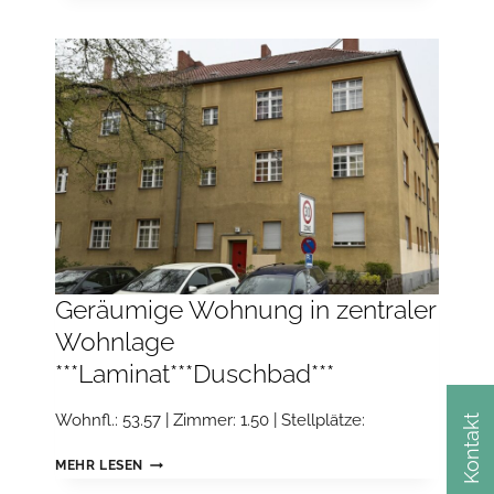
REFUGIUM:
GROSSZÜGIGE 2
-Z
IMMER-W
OHNUNG I
M H
ERZLICHEN L
ICHTENBERG“
Geräumige Wohnung in zentraler
Wohnlage
***Laminat***Duschbad***
Wohnfl.: 53.57 | Zimmer: 1.50 | Stellplätze:
Kontakt
GERÄUMIGE
MEHR LESEN
WOHNUNG