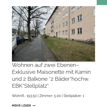
IN
ZENTRALER
WOHNLAGE
***LAMINAT***DUSCHBAD***
Wohnen auf zwei Ebenen–
Exklusive Maisonette mit Kamin
und 2 Balkone *2 Bäder*hochw.
EBK*Stellplatz*
Wohnfl.: 193.50 | Zimmer: 5.00 | Stellplätze: 1
WOHNEN
MEHR LESEN