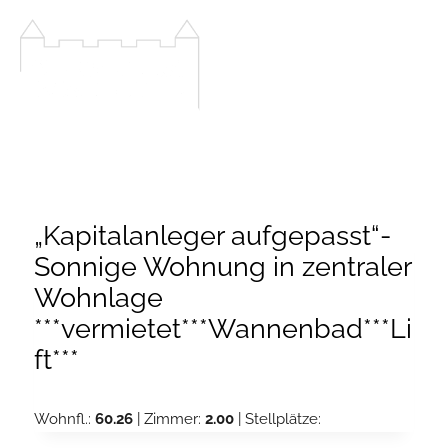
Zum
Inhalt
springen
„Kapitalanleger aufgepasst“-
Sonnige Wohnung in zentraler
Wohnlage
***vermietet***Wannenbad***Li
ft***
Wohnfl.:
60.26
| Zimmer:
2.00
| Stellplätze: