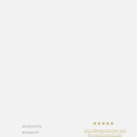
designed by
hat
4,92
1014
Bewertungen auf
wavepoint
von
5
ProvenExpert.com