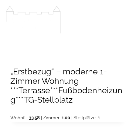
Zum
Inhalt
springen
„Erstbezug“ – moderne 1-
Zimmer Wohnung
***Terrasse***Fußbodenheizun
g***TG-Stellplatz
Wohnfl.:
33.58
| Zimmer:
1.00
| Stellplätze:
1