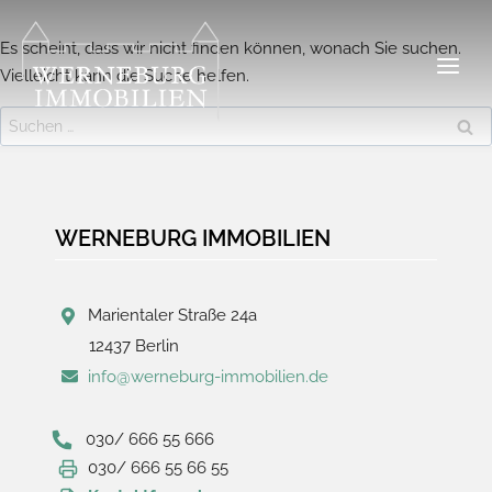
Zum
Inhalt
Es scheint, dass wir nicht finden können, wonach Sie suchen.
springen
Vielleicht kann die Suche helfen.
Suchen
nach:
WERNEBURG IMMOBILIEN
Marientaler Straße 24a
12437 Berlin
info@werneburg-immobilien.de
030/ 666 55 666
030/ 666 55 66 55