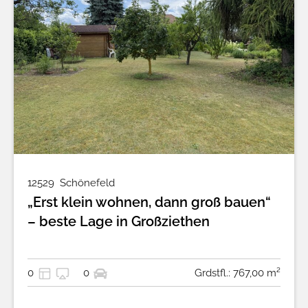
12529
Schönefeld
„Erst klein wohnen, dann groß bauen“
– beste Lage in Großziethen
0
0
Grdstfl.: 767,00 m²