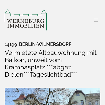
Zum
Inhalt
springen
14199
BERLIN-WILMERSDORF
Vermietete Altbauwohnung mit
Balkon, unweit vom
Krampasplatz ***abgez.
Dielen***Tageslichtbad***