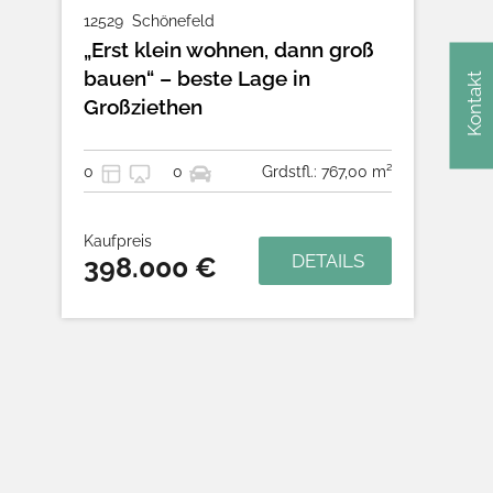
12529
Schönefeld
„Erst klein wohnen, dann groß
bauen“ – beste Lage in
Kontakt
Großziethen
0
0
Grdstfl.: 767,00 m²
Kaufpreis
DETAILS
398.000 €