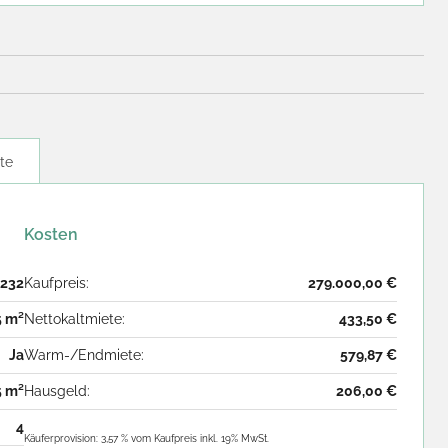
te
Kosten
232
Kaufpreis:
279.000,00 €
5 m²
Nettokaltmiete:
433,50 €
Ja
Warm-/Endmiete:
579,87 €
5 m²
Hausgeld:
206,00 €
4
Käuferprovision: 3,57 % vom Kaufpreis inkl. 19% MwSt.