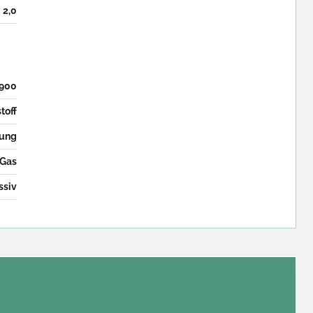
2,0
900
toff
zung
Gas
ssiv