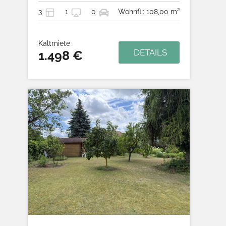
3
1
0
Wohnfl.: 108,00 m²
Kaltmiete
DETAILS
1.498 €